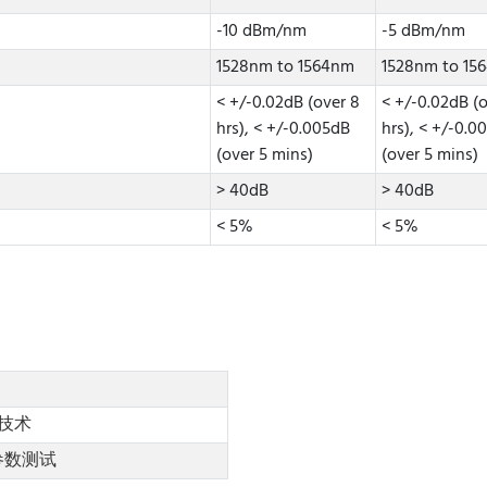
-10 dBm/nm
-5 dBm/nm
1528nm to 1564nm
1528nm to 15
< +/-0.02dB (over 8
< +/-0.02dB (
hrs), < +/-0.005dB
hrs), < +/-0.0
(over 5 mins)
(over 5 mins)
> 40dB
> 40dB
< 5%
< 5%
技术
参数测试