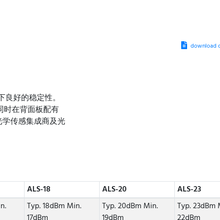
download d
动下良好的稳定性。
同时在背面板配有
是光学传感集成商及光
ALS-18
ALS-20
ALS-23
n.
Typ. 18dBm Min.
Typ. 20dBm Min.
Typ. 23dBm 
17dBm
19dBm
22dBm