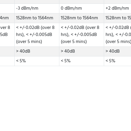
-3 dBm/nm
0 dBm/nm
+2 dBm/nm
64nm
1528nm to 1564nm
1528nm to 1564nm
1528nm to 
over 8
< +/-0.02dB (over 8
< +/-0.02dB (over 8
< +/-0.02dB 
05dB
hrs), < +/-0.005dB
hrs), < +/-0.005dB
hrs), < +/-0
(over 5 mins)
(over 5 mins)
(over 5 mins
> 40dB
> 40dB
> 40dB
< 5%
< 5%
< 5%