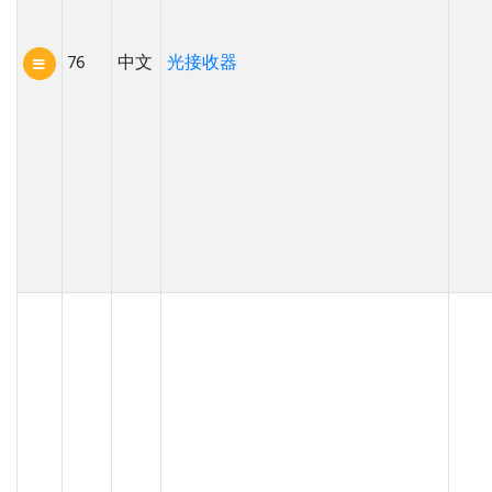
76
中文
光接收器